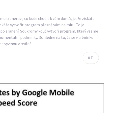
renérovi, co bude chodit k vám domů, je, že získáte
dokáže vytvořit program přesně vám na míru. To je
jí po zranění. Soukromý kouč vytvoří program, který vezme
i momentální podmínky. Dohlédne na to, že se v tréninku
 se vyvinou v reálné…
0