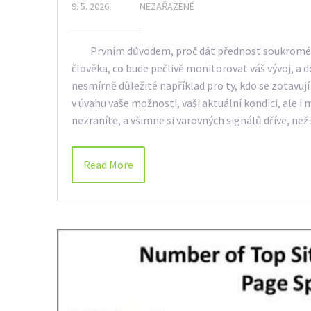
9. 5. 2026
NEZAŘAZENÉ
Prvním důvodem, proč dát přednost soukromému t
člověka, co bude pečlivě monitorovat váš vývoj, a 
nesmírně důležité například pro ty, kdo se zotavu
v úvahu vaše možnosti, vaši aktuální kondici, ale 
nezraníte, a všimne si varovných signálů dříve, než
Read More