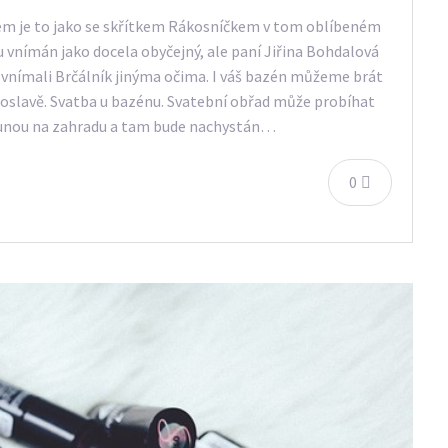
nem je to jako se skřítkem Rákosníčkem v tom oblíbeném
 vnímán jako docela obyčejný, ale paní Jiřina Bohdalová
 vnímali Brčálník jinýma očima. I váš bazén můžeme brát
ní oslavě. Svatba u bazénu. Svatební obřad může probíhat
esunou na zahradu a tam bude nachystán…
0