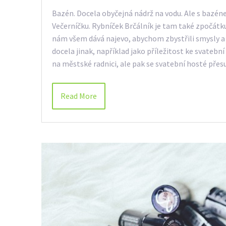
Bazén. Docela obyčejná nádrž na vodu. Ale s bazé
Večerníčku. Rybníček Brčálník je tam také zpočátku
nám všem dává najevo, abychom zbystřili smysly a
docela jinak, například jako příležitost ke svateb
na městské radnici, ale pak se svatební hosté př
Read More