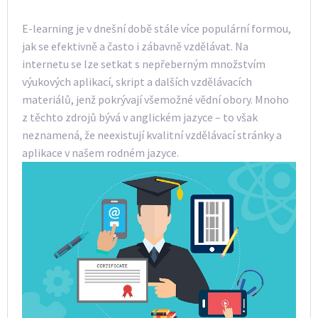
E-learning je v dnešní době stále více populární formou,
jak se efektivně a často i zábavně vzdělávat. Na
internetu se lze setkat s nepřeberným množstvím
výukových aplikací, skript a dalších vzdělávacích
materiálů, jenž pokrývají všemožné vědní obory. Mnoho
z těchto zdrojů bývá v anglickém jazyce – to však
neznamená, že neexistují kvalitní vzdělávací stránky a
aplikace v našem rodném jazyce.