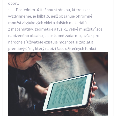
obory.
· Posledním užitečnou stránkou, kterou zde
vyzdvihneme, je
Isibalo
, jenž obsahuje ohromné
množství výukových videí a dalších materiálů
z matematiky, geometrie a fyziky. Velké množství zde
nabízeného obsahu je dostupné zadarmo, avšak pro
náročnější uživatele existuje možnost si zaplatit
prémiový účet, který nabízí řadu užitečných funkcí.