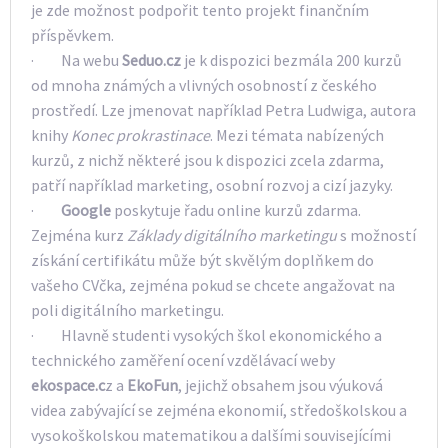
je zde možnost podpořit tento projekt finančním
příspěvkem.
· Na webu
Seduo.cz
je k dispozici bezmála 200 kurzů
od mnoha známých a vlivných osobností z českého
prostředí. Lze jmenovat například Petra Ludwiga, autora
knihy
Konec
prokrastinace
. Mezi témata nabízených
kurzů, z nichž některé jsou k dispozici zcela zdarma,
patří například marketing, osobní rozvoj a cizí jazyky.
·
Google
poskytuje řadu online kurzů zdarma.
Zejména kurz
Základy digitálního marketingu
s možností
získání certifikátu může být skvělým doplňkem do
vašeho CVčka, zejména pokud se chcete angažovat na
poli digitálního marketingu.
· Hlavně studenti vysokých škol ekonomického a
technického zaměření ocení vzdělávací weby
ekospace.c
z a
EkoFun
, jejichž obsahem jsou výuková
videa zabývající se zejména ekonomií, středoškolskou a
vysokoškolskou matematikou a dalšími souvisejícími