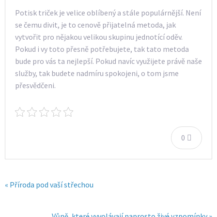
Potisk triček je velice oblíbený a stále populárnější. Není
se čemu divit, je to cenově přijatelná metoda, jak
vytvořit pro nějakou velikou skupinu jednotící oděv.
Pokud i vy toto přesně potřebujete, tak tato metoda
bude pro vás ta nejlepší. Pokud navíc využijete právě naše
služby, tak budete nadmíru spokojeni, o tom jsme
přesvědčeni.
0
« Příroda pod vaší střechou
Vůně, které vyvolávají naprosto živé vzpomínky »