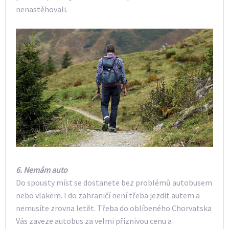
nenastěhovali.
6.
Nemám auto
Do spousty míst se dostanete bez problémů autobusem
nebo vlakem. I do zahraničí není třeba jezdit autem a
nemusíte zrovna letět. Třeba do oblíbeného Chorvatska
Vás zaveze autobus za velmi příznivou cenu a