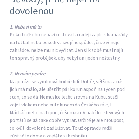
dovolenou
1.
Nebaví mě to
Pokud někoho nebaví cestovat a raději zajde s kamarády
na fotbal nebo posedí ve svojí hospůdce, či se věnuje
zahrádce, nelze mu nic vyčítat. Jen si k sobě musí najít
ten správný protějšek, aby nebyl ani jeden nešťastný.
2.
Nemám peníze
Na peníze se vymlouvá hodně lidí. Dobře, většina z nás
jich má málo, ale ušetřit pár korun aspoň na týden pod
stan, to se dá. Nemusíte letět zrovna na Kubu, stačí
zajet vlakem nebo autobusem do Českého ráje, k
Mácháči nebo na Lipno, či Šumavu. V nabídce slevových
portálů se dá také dobře vybrat. Určitě je ale hloupost,
se kvůli dovolené zadlužovat. To už opravdu radši
zůstaňte doma a zajděte si k rybníku.