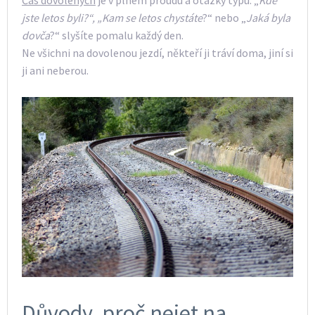
jste letos byli?“, „Kam se letos chystáte
?“ nebo „
Jaká byla
dovča
?“ slyšíte pomalu každý den.
Ne všichni na dovolenou jezdí, někteří ji tráví doma, jiní si
ji ani neberou.
Důvody, proč nejet na