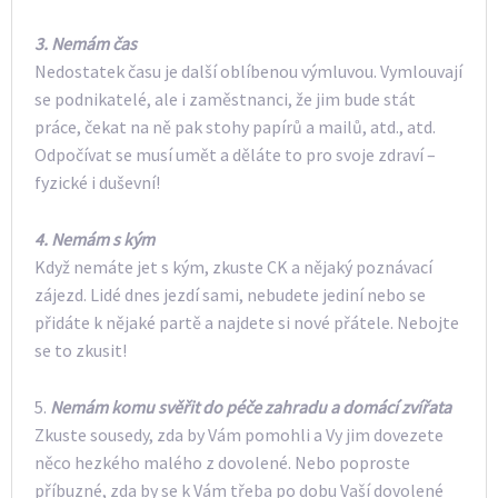
3.
Nemám čas
Nedostatek času je další oblíbenou výmluvou. Vymlouvají
se podnikatelé, ale i zaměstnanci, že jim bude stát
práce, čekat na ně pak stohy papírů a mailů, atd., atd.
Odpočívat se musí umět a děláte to pro svoje zdraví –
fyzické i duševní!
4.
Nemám s kým
Když nemáte jet s kým, zkuste CK a nějaký poznávací
zájezd. Lidé dnes jezdí sami, nebudete jediní nebo se
přidáte k nějaké partě a najdete si nové přátele. Nebojte
se to zkusit!
5.
Nemám komu svěřit do péče zahradu a domácí zvířata
Zkuste sousedy, zda by Vám pomohli a Vy jim dovezete
něco hezkého malého z dovolené. Nebo poproste
příbuzné, zda by se k Vám třeba po dobu Vaší dovolené