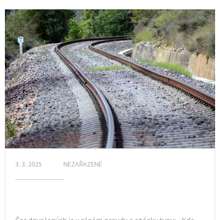
3. 3. 2025
NEZAŘAZENÉ
Čas dovolených
je v plném proudu a otázky typu: „
Kde