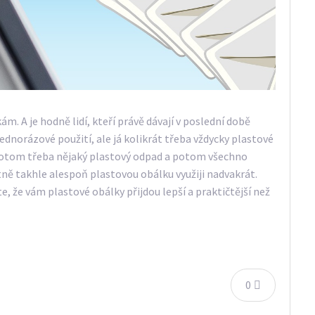
 A je hodně lidí, kteří právě dávají v poslední době
dnorázové použití, ale já kolikrát třeba vždycky plastové
potom třeba nějaký plastový odpad a potom všechno
stně takhle alespoň plastovou obálku využiji nadvakrát.
, že vám plastové obálky přijdou lepší a praktičtější než
0