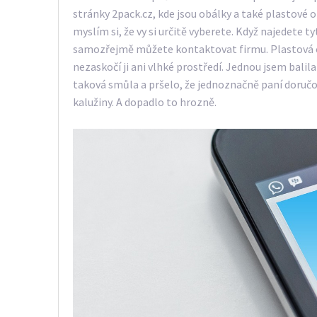
stránky 2pack.cz, kde jsou obálky a také plastové 
myslím si, že vy si určitě vyberete. Když najedete t
samozřejmě můžete kontaktovat firmu. Plastová ob
nezaskočí ji ani vlhké prostředí. Jednou jsem balil
taková smůla a pršelo, že jednoznačně paní doruč
kalužiny. A dopadlo to hrozně.