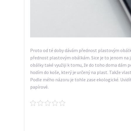
Proto od té doby dávám přednost plastovým obálkám.
přednost plastovým obálkám. Sice je to jenom na je
obálky také využiji k tomu, že do toho doma dám 
hodím do koše, který je určený na plast. Takže vla
Podle mého názoru je tohle zase ekologické. Uvidíte
papírové.