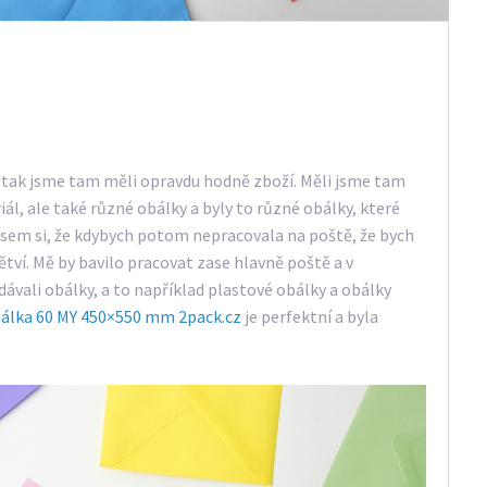
ě, tak jsme tam měli opravdu hodně zboží. Měli jsme tam
ál, ale také různé obálky a byly to různé obálky, které
 jsem si, že kdybych potom nepracovala na poště, že bych
ví. Mě by bavilo pracovat zase hlavně poště a v
ávali obálky, a to například plastové obálky a obálky
bálka 60 MY 450×550 mm 2pack.cz
je perfektní a byla