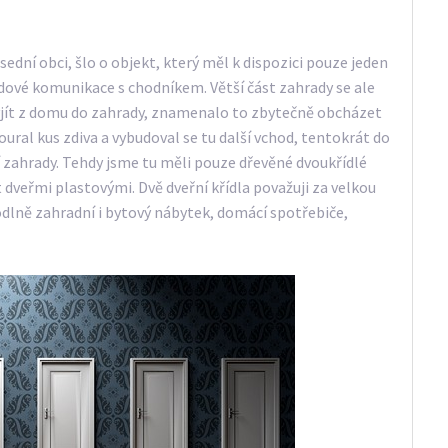
ední obci, šlo o objekt, který měl k dispozici pouze jeden
zdové komunikace s chodníkem. Větší část zahrady se ale
vyjít z domu do zahrady, znamenalo to zbytečně obcházet
oural kus zdiva a vybudoval se tu další vchod, tentokrát do
í zahrady.
Tehdy jsme tu měli pouze dřevěné dvoukřídlé
dveřmi plastovými. Dvě dveřní křídla považuji za velkou
dlně zahradní i bytový nábytek, domácí spotřebiče,