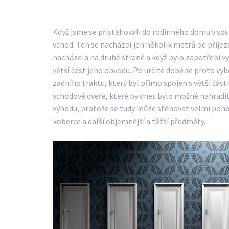
Když jsme se přistěhovali do rodinného domu v sous
vchod. Ten se nacházel jen několik metrů od příje
nacházela na druhé straně a když bylo zapotřebí 
větší část jeho obvodu. Po určité době se proto vyb
zadního traktu, který byl přímo spojen s větší část
vchodové dveře, které by dnes bylo možné nahradit 
výhodu, protože se tudy může stěhovat velmi poho
koberce a další objemnější a těžší předměty.