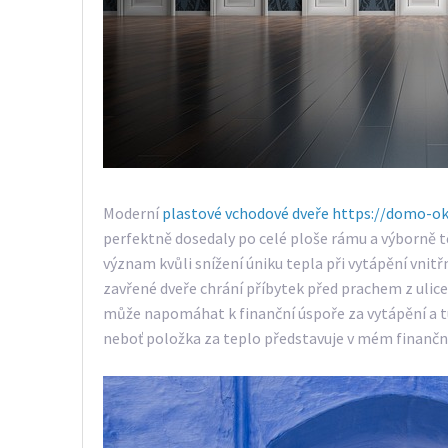
Moderní
plastové vchodové dveře https://domo-o
perfektně dosedaly po celé ploše rámu a výborně tě
význam kvůli snížení úniku tepla při vytápění vni
zavřené dveře chrání příbytek před prachem z ulice
může napomáhat k finanční úspoře za vytápění a 
neboť položka za teplo představuje v mém finanč