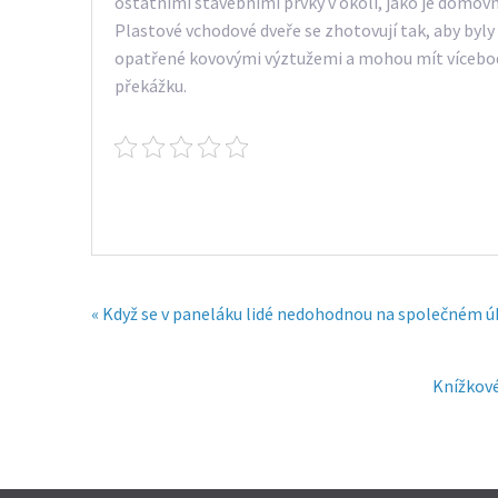
ostatními stavebními prvky v okolí, jako je domov
Plastové vchodové dveře se zhotovují tak, aby byl
opatřené kovovými výztužemi a mohou mít vícebod
překážku.
« Když se v paneláku lidé nedohodnou na společném ú
Knížkové