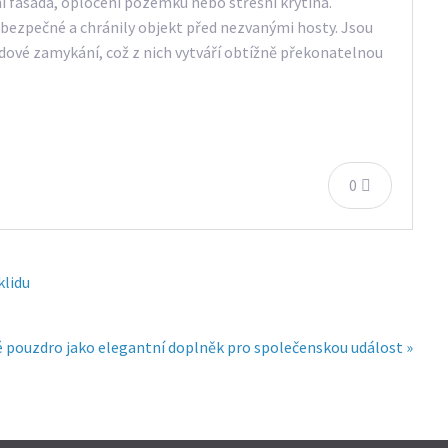
ní fasáda, oplocení pozemku nebo střešní krytina.
y bezpečné a chránily objekt před nezvanými hosty. Jsou
ové zamykání, což z nich vytváří obtížně překonatelnou
0
klidu
 pouzdro jako elegantní doplněk pro společenskou událost »