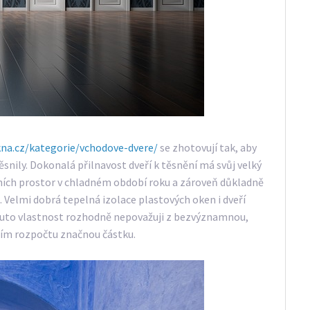
kna.cz/kategorie/vchodove-dvere/
se zhotovují tak, aby
snily. Dokonalá přilnavost dveří k těsnění má svůj velký
třních prostor v chladném období roku a zároveň důkladně
. Velmi dobrá tepelná izolace plastových oken i dveří
tuto vlastnost rozhodně nepovažuji z bezvýznamnou,
ním rozpočtu značnou částku.