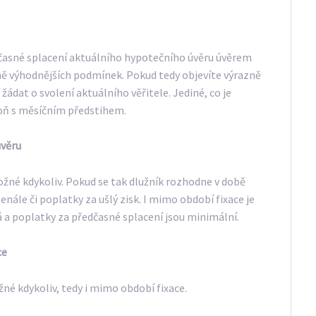
dčasné splacení aktuálního hypotečního úvěru úvěrem
zně výhodnějších podmínek. Pokud tedy objevíte výrazně
ádat o svolení aktuálního věřitele. Jediné, co je
oň s měsíčním předstihem.
úvěru
žné kdykoliv. Pokud se tak dlužník rozhodne v době
nále či poplatky za ušlý zisk. I mimo období fixace je
á a poplatky za předčasné splacení jsou minimální.
ce
né kdykoliv, tedy i mimo období fixace.