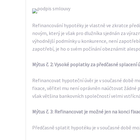
Refinancování hypotéky je vlastně ve zkratce pře
novým, který je však pro dlužníka sjednán za výra
výhodnější podmínky u konkurence, není zapotřebí ž
zapotřebí, je ho o svém počínání obeznámit alesp
Mýtus č. 2: Vysoké poplatky za předčasné splacení 
Refinancovat hypoteční úvěr je v současné době mo
fixace, věřitel mu není oprávněn naúčtovat žádné pe
však většina bankovních společností velmi vstřícn
Mýtus č. 3: Refinancovat je možné jen na konci fixa
Předčasně splatit hypotéku je v současné době mož