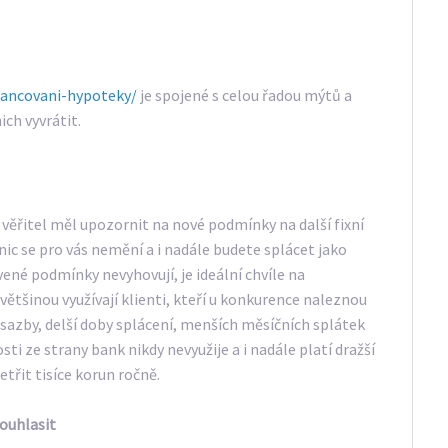
nancovani-hypoteky/
je spojené s celou řadou mýtů a
ch vyvrátit.
věřitel měl upozornit na nové podmínky na další fixní
c se pro vás nemění a i nadále budete splácet jako
vené podmínky nevyhovují, je ideální chvíle na
ětšinou využívají klienti, kteří u konkurence naleznou
sazby, delší doby splácení, menších měsíčních splátek
sti ze strany bank nikdy nevyužije a i nadále platí dražší
etřit tisíce korun ročně.
souhlasit