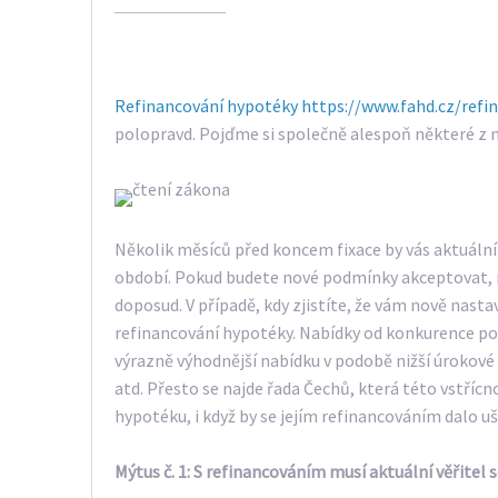
Refinancování hypotéky https://www.fahd.cz/refi
polopravd. Pojďme si společně alespoň některé z ni
Několik měsíců před koncem fixace by vás aktuální 
období. Pokud budete nové podmínky akceptovat, ni
doposud. V případě, kdy zjistíte, že vám nově nasta
refinancování hypotéky. Nabídky od konkurence pov
výrazně výhodnější nabídku v podobě nižší úrokové 
atd. Přesto se najde řada Čechů, která této vstřícno
hypotéku, i když by se jejím refinancováním dalo uš
Mýtus č. 1: S refinancováním musí aktuální věřitel 