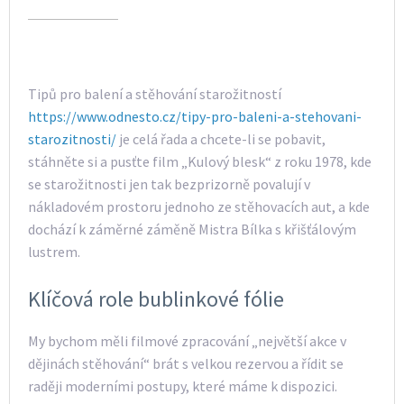
Tipů pro balení a stěhování starožitností
https://www.odnesto.cz/tipy-pro-baleni-a-stehovani-
starozitnosti/
je celá řada a chcete-li se pobavit,
stáhněte si a pusťte film „Kulový blesk“ z roku 1978, kde
se starožitnosti jen tak bezprizorně povalují v
nákladovém prostoru jednoho ze stěhovacích aut, a kde
dochází k záměrné záměně Mistra Bílka s křišťálovým
lustrem.
Klíčová role bublinkové fólie
My bychom měli filmové zpracování „největší akce v
dějinách stěhování“ brát s velkou rezervou a řídit se
raději moderními postupy, které máme k dispozici.