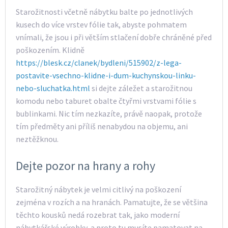
Starožitnosti včetně nábytku balte po jednotlivých
kusech do více vrstev fólie tak, abyste pohmatem
vnímali, že jsou i při větším stlačení dobře chráněné před
poškozením. Klidně
https://blesk.cz/clanek/bydleni/515902/z-lega-
postavite-vsechno-klidne-i-dum-kuchynskou-linku-
nebo-sluchatka.html
si dejte záležet a starožitnou
komodu nebo taburet obalte čtyřmi vrstvami fólie s
bublinkami. Nic tím nezkazíte, právě naopak, protože
tím předměty ani příliš nenabydou na objemu, ani
neztěžknou.
Dejte pozor na hrany a rohy
Starožitný nábytek je velmi citlivý na poškození
zejména v rozích a na hranách. Pamatujte, že se většina
těchto kousků nedá rozebrat tak, jako moderní
nábytkářské výrobky, a proto tu musíte pamatovat na