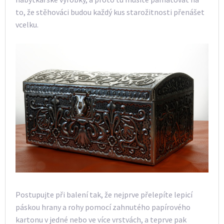
to, že stěhováci budou každý kus starožitnosti přenášet
vcelku.
Postupujte při balení tak, že nejprve přelepíte lepicí
páskou hrany a rohy pomocí zahnutého papírového
kartonu v jedné nebo ve více vrstvách, a teprve pak