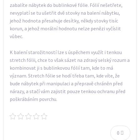
zabalíte nábytek do bublinkové fólie. Fólií nešetřete,
nevyplatí se tu ušetřit dvě stovky na balení nábytku,
jehož hodnota přesahuje desítky, někdy stovky tisíc
korun, a jehož morální hodnotu nelze penězi vyčíslit
vůbec.
K balení starožitností lze s úspěchem využít i tenkou
stretch fólii, chce to však sázet na zdravý selský rozum a
kombinovat ji s bublinkovou fólií tam, kde to má
význam. Stretch fólie se hodí třeba tam, kde víte, že
bude nábytek při manipulaci a přepravě chráněn před
nárazy, a stačí vám zajistit pouze tenkou ochranu před
poškrábáním povrchu.
0