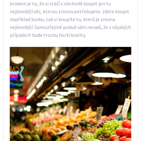
krokem je to, že si stačí v obchodě koupit jen tu
nejlevnější věc, kterou zrovna potřebujete. Jdete koupit
například šunku, tak si koupíte tu, která je zrovna
nejlevnější. Samozřejmě pokud vám nevadí, že v nějakých
případech bude trochu horší kvality.