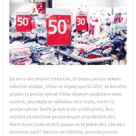
Dá se to ale změnit třeba tím, že budou peníze někam
měsíčně vkládat, třeba na nějaký spořící účet, ze kterého
půjdou ty peníze vybrat třeba nějakým podpisem nebo
osobně, aby kdyby se náhodou něco stalo, mohli ty
peníze vybrat.
Šetřit je dobrá věc zvlášť proto, že si
můžete za ušetřené peníze koupit plno dalších věcí,
které byste jinak utratili pouze na té jedné věci. Jak ale s
šetřením začít? Není to nic těžkého, protože prvním