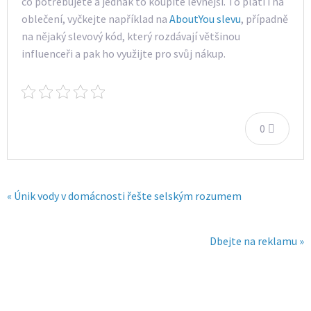
co potřebujete a jednak to koupíte levnější. To platí i na
oblečení, vyčkejte například na
AboutYou slevu
, případně
na nějaký slevový kód, který rozdávají většinou
influenceři a pak ho využijte pro svůj nákup.
0
« Únik vody v domácnosti řešte selským rozumem
Dbejte na reklamu »