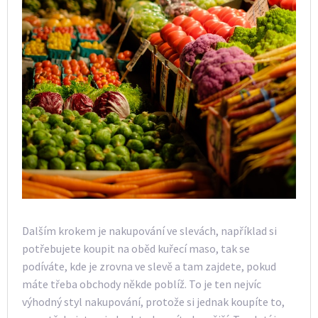
Dalším krokem je nakupování ve slevách, například si
potřebujete koupit na oběd kuřecí maso, tak se
podíváte, kde je zrovna ve slevě a tam zajdete, pokud
máte třeba obchody někde poblíž. To je ten nejvíc
výhodný styl nakupování, protože si jednak koupíte to,