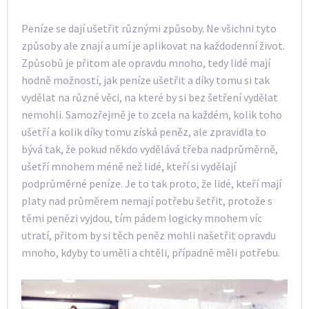
Peníze se dají ušetřit různými způsoby. Ne všichni tyto
způsoby ale znají a umí je aplikovat na každodenní život.
Způsobů je přitom ale opravdu mnoho, tedy lidé mají
hodně možností, jak peníze ušetřit a díky tomu si tak
vydělat na různé věci, na které by si bez šetření vydělat
nemohli. Samozřejmě je to zcela na každém, kolik toho
ušetří a kolik díky tomu získá peněz, ale zpravidla to
bývá tak, že pokud někdo vydělává třeba nadprůměrně,
ušetří mnohem méně než lidé, kteří si vydělají
podprůměrné peníze. Je to tak proto, že lidé, kteří mají
platy nad průměrem nemají potřebu šetřit, protože s
těmi penězi vyjdou, tím pádem logicky mnohem víc
utratí, přitom by si těch peněz mohli našetřit opravdu
mnoho, kdyby to uměli a chtěli, případně měli potřebu.